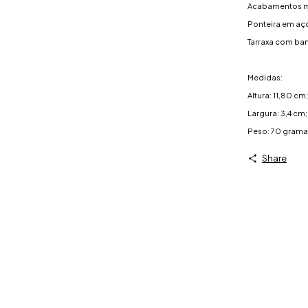
Acabamentos me
Ponteira em aço
Tarraxa com ba
Medidas:
Altura: 11,80 cm
Largura: 3,4 cm;
Peso: 70 grama
Share