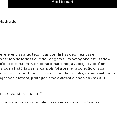
Methods
e referências arquitetônicas com linhas geométricas e
um estudo de formas que deu origem a um octógono estilizado -
líbrio e estrutura. Atemporal e marcante, a Coleção Geo é um
arco na história da marca, pois foi a primeira coleção criada
 couro e em um bloco único de cor. Ela é a coleção mais antiga em
rega toda a leveza, protagonismo e autenticidade de um GUTÊ.
CLUSIVA CÁPSULA GUTÊ!
icular para conservar e colecionar seu novo brinco favorito!
;