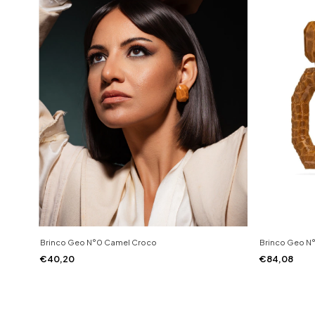
Brinco Geo N°0 Camel Croco
Brinco Geo N
€40,20
€84,08