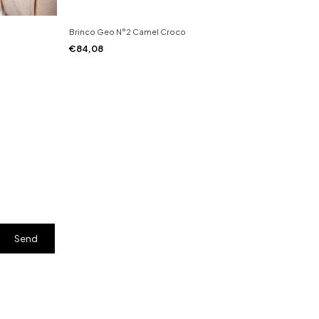
Brinco Geo N°2 Camel Croco
Brinco
€84,08
€66,