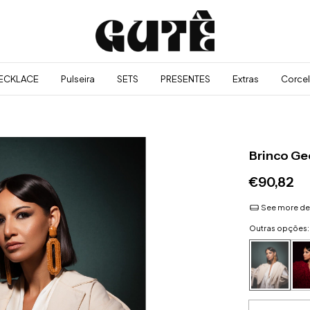
ECKLACE
Pulseira
SETS
PRESENTES
Extras
Corcel
Brinco Ge
€90,82
See more det
Outras opções