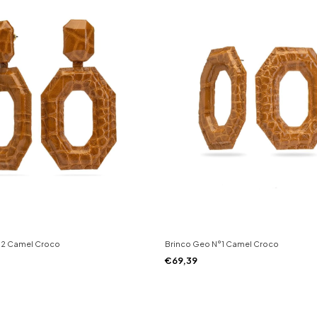
°2 Camel Croco
Brinco Geo N°1 Camel Croco
€69,39