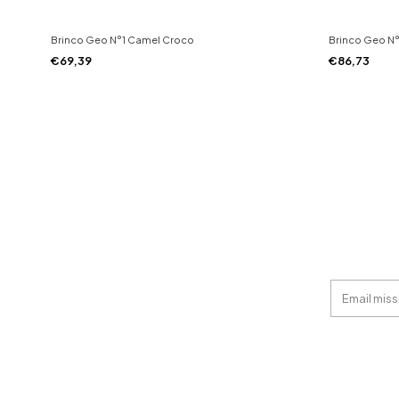
Brinco Geo N°1 Camel Croco
Brinco Geo N°
€69,39
€86,73