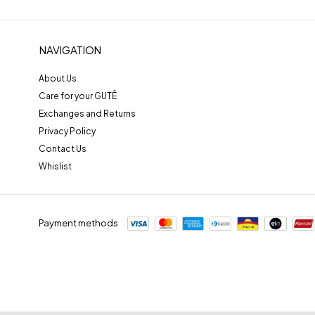
NAVIGATION
About Us
Care for your GUTÊ
Exchanges and Returns
Privacy Policy
Contact Us
Whislist
Payment methods