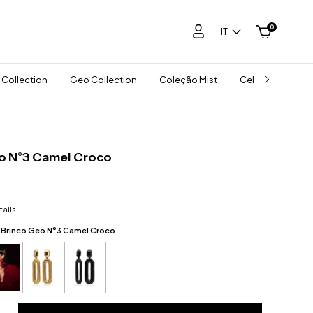
0
IT
 Collection
Geo Collection
Coleção Mist
Celebra Collect
o N°3 Camel Croco
ails
:
Brinco Geo N°3 Camel Croco