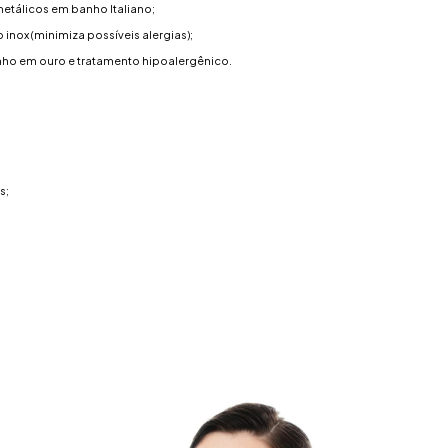
tálicos em banho Italiano;
 inox (minimiza possíveis alergias);
nho em ouro e tratamento hipoalergênico.
;
s;