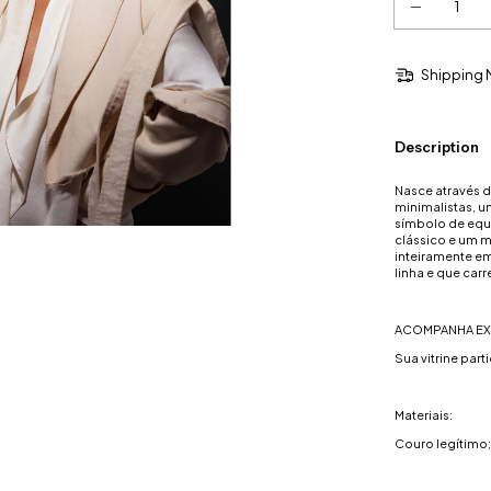
Shipping 
Description
Nasce através d
minimalistas, 
símbolo de equi
clássico e um m
inteiramente em
linha e que car
ACOMPANHA EX
Sua vitrine part
Materiais:
Couro legítimo