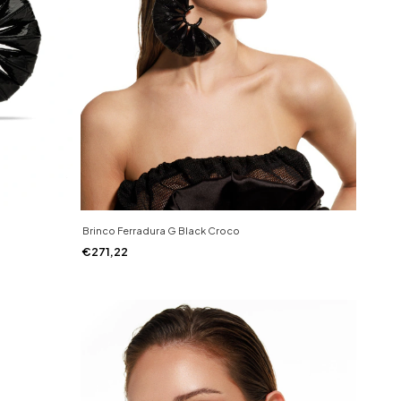
Brinco Ferradura G Black Croco
€271,22