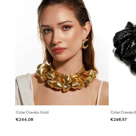
Colar Cravejo Gold
Colar Cravejo 
€244,08
€268,57