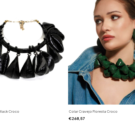
Black Croco
Colar Cravejo Floresta Croco
€268,57