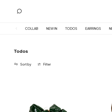
COLLAB
NEW IN
TODOS
EARRINGS
N
Todos
Sort by
Filter