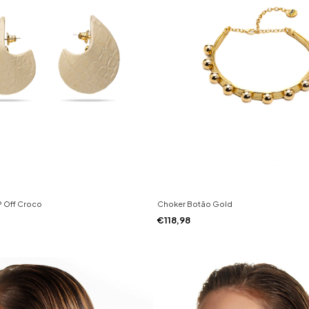
P Off Croco
Choker Botão Gold
€118,98