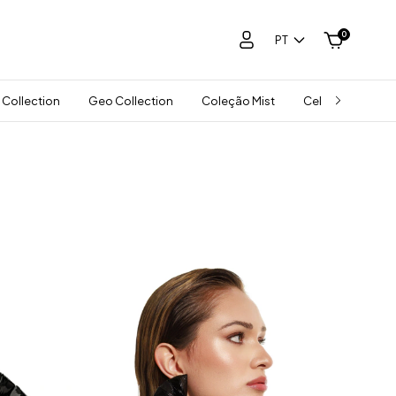
0
PT
 Collection
Geo Collection
Coleção Mist
Celebra Collect