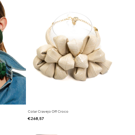
Colar Cravejo Off Croco
€268,57