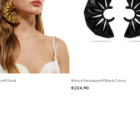
ra M Gold
Brinco Ferradura M Black Croco
€224,90