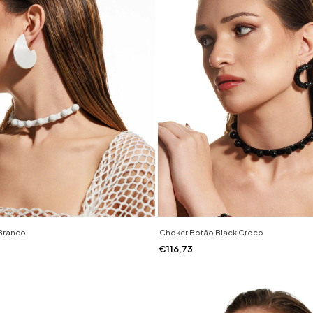
Branco
Choker Botão Black Croco
€116,73