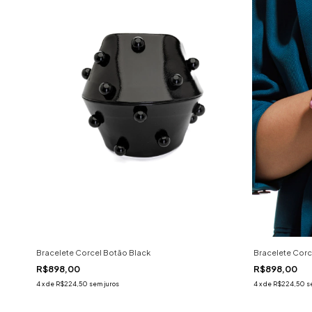
Bracelete Corcel Botão Black
Bracelete Corc
R$898,00
R$898,00
4
x
de
R$224,50
sem juros
4
x
de
R$224,50
s