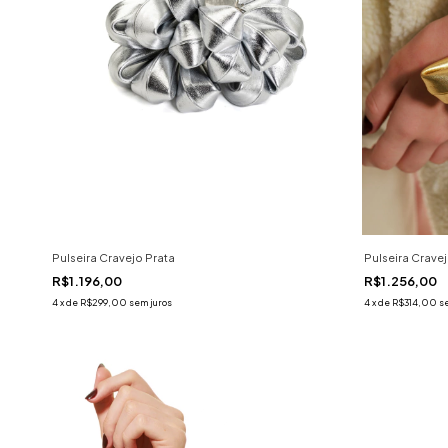
Pulseira Cravejo Prata
Pulseira Crave
R$1.196,00
R$1.256,00
4
x
de
R$299,00
sem juros
4
x
de
R$314,00
s