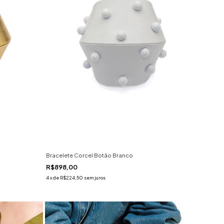
Bracelete Corcel Botão Branco
R$898,00
4
x
de
R$224,50
sem juros