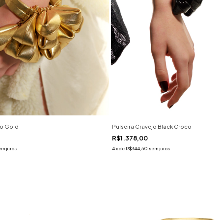
jo Gold
Pulseira Cravejo Black Croco
R$1.378,00
em juros
4
x
de
R$344,50
sem juros