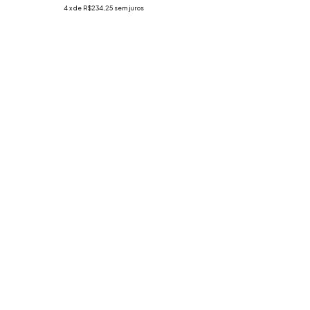
4
x
de
R$234,25
sem juros