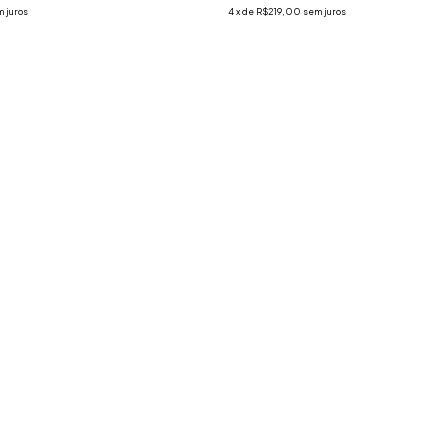
 juros
4
x
de
R$219,00
sem juros