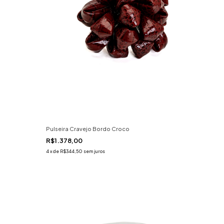
Pulseira Cravejo Bordo Croco
R$1.378,00
4
x
de
R$344,50
sem juros