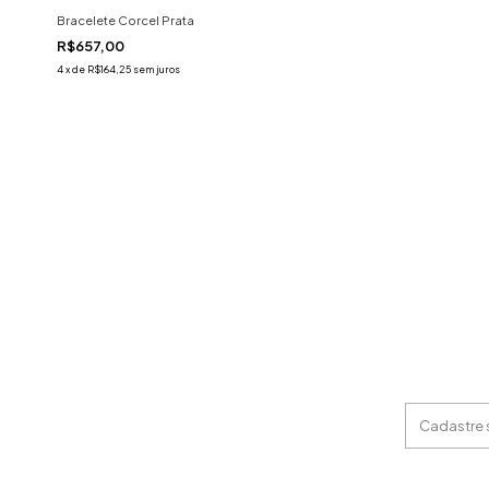
Bracelete Corcel Prata
R$657,00
4
x
de
R$164,25
sem juros