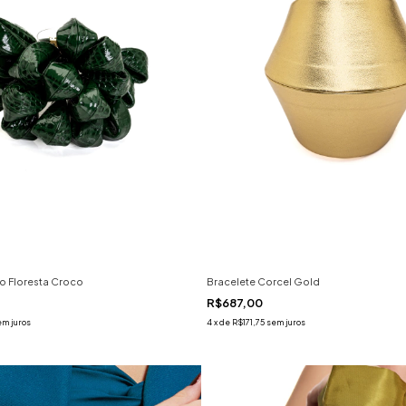
jo Floresta Croco
Bracelete Corcel Gold
R$687,00
em juros
4
x
de
R$171,75
sem juros