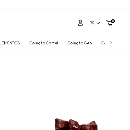
0
BR
LEMENTOS
Coleção Corcel
Coleção Geo
Coleção Mist