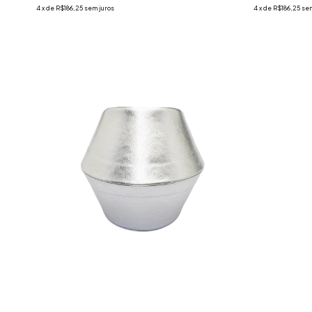
4
x
de
R$186,25
sem juros
4
x
de
R$186,25
sem