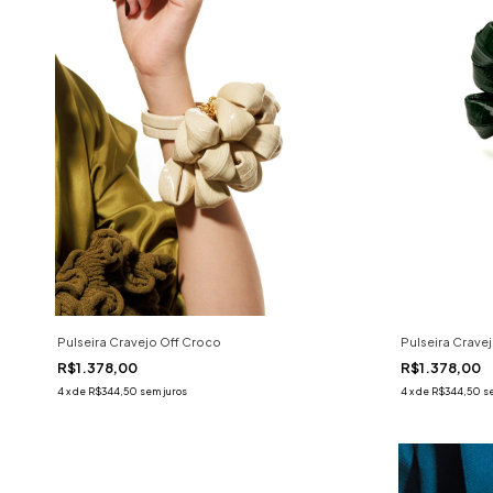
Pulseira Cravejo Off Croco
Pulseira Crave
R$1.378,00
R$1.378,00
4
x
de
R$344,50
sem juros
4
x
de
R$344,50
s