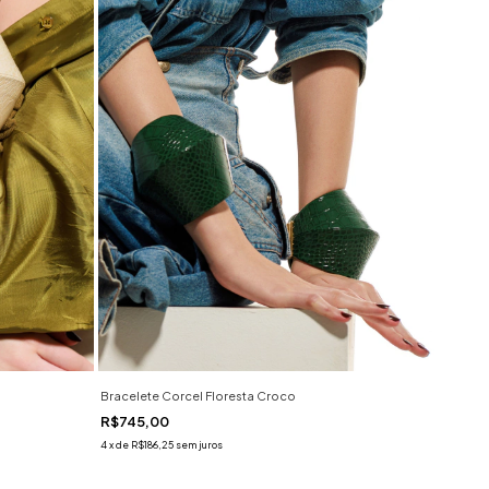
Bracelete Corcel Floresta Croco
R$745,00
4
x
de
R$186,25
sem juros