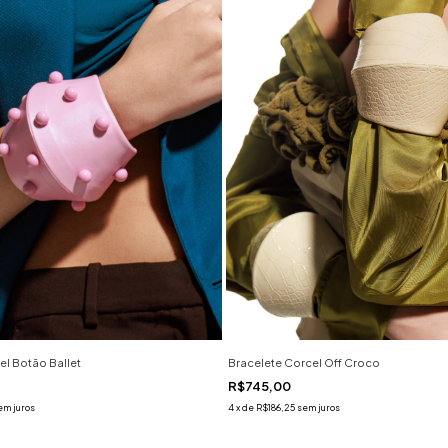
el Botão Ballet
Bracelete Corcel Off Croco
R$745,00
em juros
4
x
de
R$186,25
sem juros