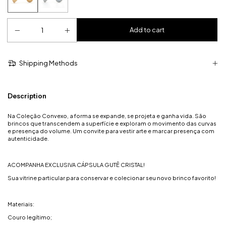
Shipping Methods
Description
Na Coleção Convexo, a forma se expande, se projeta e ganha vida. São
brincos que transcendem a superfície e exploram o movimento das curvas
e presença do volume. Um convite para vestir arte e marcar presença com
autenticidade.
ACOMPANHA EXCLUSIVA CÁPSULA GUTÊ CRISTAL!
Sua vitrine particular para conservar e colecionar seu novo brinco favorito!
Materiais:
Couro legítimo;