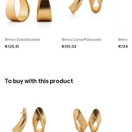
Brinco Gota Dourado
Brinco Curva M Dourado
Brinco 
€125,51
€101,02
€134,
To buy with this product