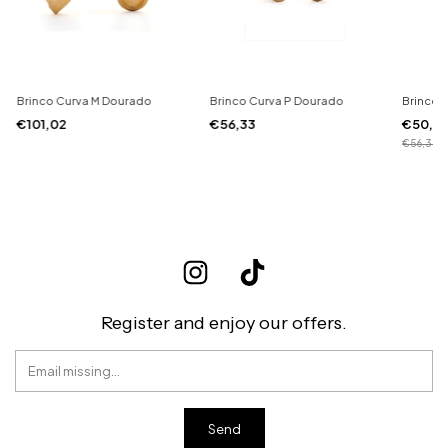
Brinco Curva M Dourado
Brinco Curva P Dourado
Brinco 
€101,02
€56,33
€50,6
€56,33
Register and enjoy our offers.