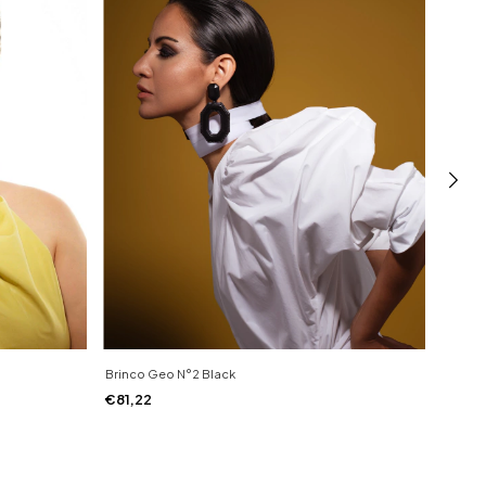
Brinco Geo N°2 Black
Brinco
€81,22
€86,