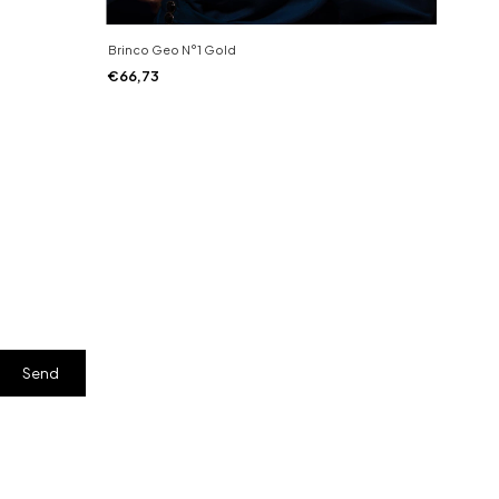
Brinco Geo N°1 Gold
Brinco
€66,73
€84,