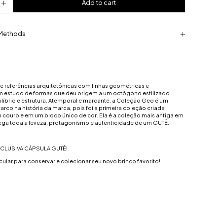
Methods
e referências arquitetônicas com linhas geométricas e
um estudo de formas que deu origem a um octógono estilizado -
líbrio e estrutura. Atemporal e marcante, a Coleção Geo é um
arco na história da marca, pois foi a primeira coleção criada
 couro e em um bloco único de cor. Ela é a coleção mais antiga em
rega toda a leveza, protagonismo e autenticidade de um GUTÊ.
CLUSIVA CÁPSULA GUTÊ!
icular para conservar e colecionar seu novo brinco favorito!
;