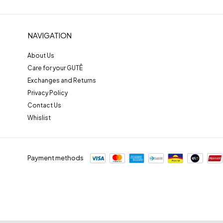
NAVIGATION
About Us
Care for your GUTÊ
Exchanges and Returns
Privacy Policy
Contact Us
Whislist
Payment methods