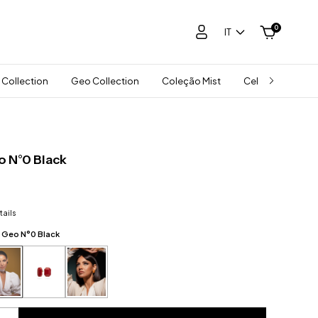
0
IT
 Collection
Geo Collection
Coleção Mist
Celebra Collect
o N°0 Black
ails
 Geo N°0 Black