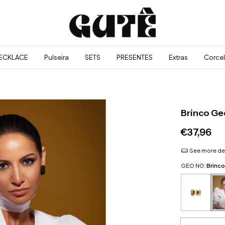
ECKLACE
Pulseira
SETS
PRESENTES
Extras
Corcel
Brinco Ge
€37,96
See more det
GEO N0:
Brinco