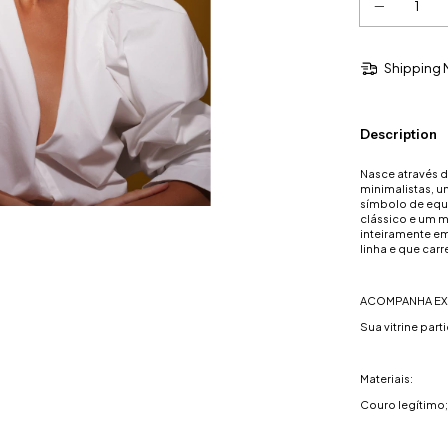
Shipping 
Description
Nasce através d
minimalistas, 
símbolo de equi
clássico e um m
inteiramente em
linha e que car
ACOMPANHA EX
Sua vitrine part
Materiais:
Couro legítimo