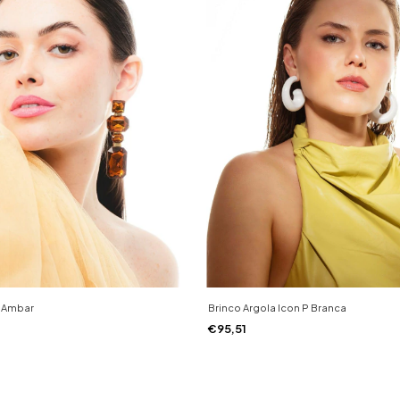
G Ambar
Brinco Argola Icon P Branca
€95,51