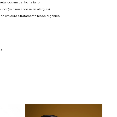
tálicos em banho Italiano;
 inox (minimiza possíveis alergias);
nho em ouro e tratamento hipoalergênico.
;
as