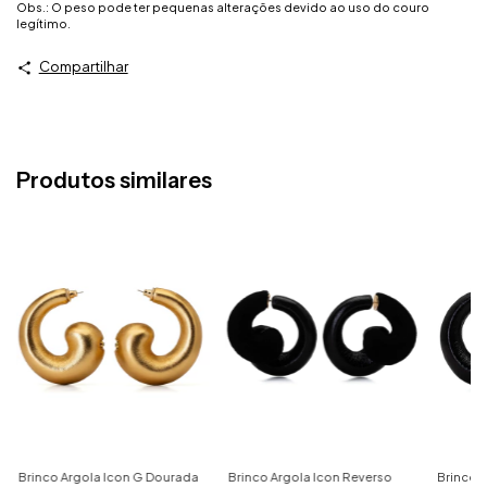
Obs.: O peso pode ter pequenas alterações devido ao uso do couro
legítimo.
Compartilhar
Produtos similares
Brinco Argola Icon G Dourada
Brinco Argola Icon Reverso
Brinco A