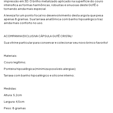
impressão em 3D. O brilho metalizado aplicado na superfície do couro
intensifica as formas harmônicas, robustas e sinuosas deste GUTÊ o
tornando ainda mais especial.
A leveza foi um ponto focal no desenvolvimento desta argola que pesa
apenas 8 gramas. Sua tarraxa anatômica com banho hipoalérgico traz
ainda mais conforto no uso.
ACOMPANHA EXCLUSIVA CÁPSULA GUTÊ CRISTAL!
Sua vitrine particular para conservar e colecionar seu novo brinco favorito!
Materiais:
Couro legítimo;
Ponteira hipoalérgica (minimiza possíveis alergias);
Tarraxa com banho hipoalérgico e silicone interno;
Medidas:
Altura: 5,2cm
Largura: 4,5cm
Peso: 8 gramas