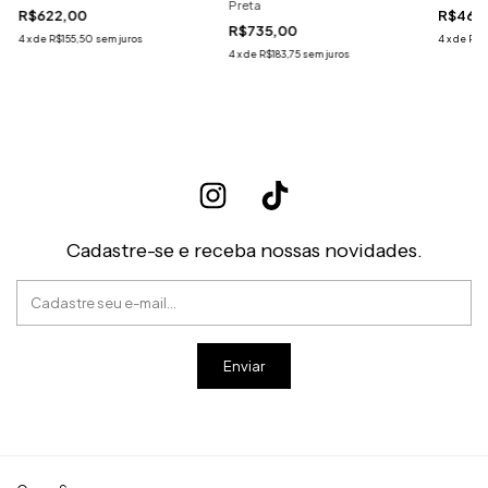
Preta
R$622,00
R$468
R$735,00
4
x
de
R$155,50
sem juros
4
x
de
R$1
4
x
de
R$183,75
sem juros
Cadastre-se e receba nossas novidades.