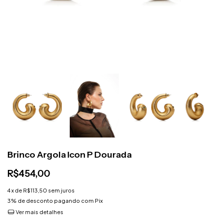
Brinco Argola Icon P Dourada
R$454,00
4
x de
R$113,50
sem juros
3% de desconto
pagando com Pix
Ver mais detalhes