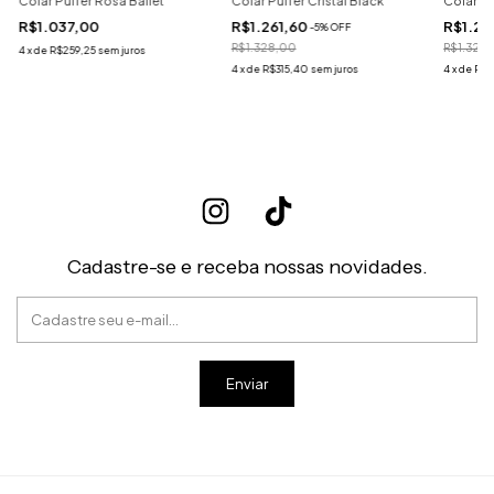
Colar Puffer Rosa Ballet
Colar Puffer Cristal Black
Colar P
R$1.037,00
R$1.261,60
R$1.26
-
5
%
OFF
R$1.328,00
R$1.328
4
x
de
R$259,25
sem juros
4
x
de
R$315,40
sem juros
4
x
de
R$3
Cadastre-se e receba nossas novidades.