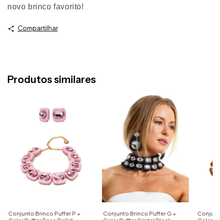
novo brinco favorito!
Compartilhar
Produtos similares
Conjunto Brinco Puffer P +
Conjunto Brinco Puffer G +
Conjunto