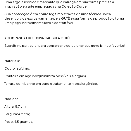
Uma argola icônica e marcante que carrega em sua forma precisa a
inspiração e a arte empregadas na Coleção Corcel.
Sua confecção é em couro legitimo através de uma técnica única
desenvolvida exclusivamente pela GUTÊ e sua forma de produção o torna
uma peça incrivelmente leve e confortável.
ACOMPANHA EXCLUSIVA CÁPSULA GUTÊ!
Sua vitrine particular para conservar e colecionar seu novo brinco favorito!
Materiais:
Couro legítimo;
Ponteira em aço inox (minimiza possíveis alergias);
Tarraxa com banho em ouro e tratamento hipoalergênico;
Medidas:
Altura: 5.7 cm;
Largura: 4.2 cm;
Peso: 4,5 gramas;