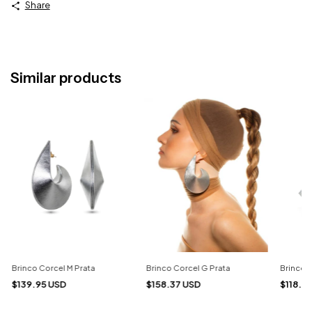
Share
Similar products
Brinco Corcel M Prata
Brinco Corcel G Prata
Brinco C
$139.95 USD
$158.37 USD
$118.4