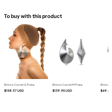
To buy with this product
Brinco Corcel G Prata
Brinco Corcel M Prata
Brinco Á
$158.37 USD
$139.95 USD
$69.86