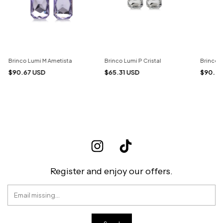
Brinco Lumi M Ametista
Brinco Lumi P Cristal
Brinco 
$90.67 USD
$65.31 USD
$90.6
Register and enjoy our offers.