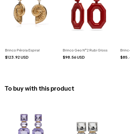
Brinco Pérola Espiral
Brinco Geo N°2 Rubi Gloss
Brinco 
$123.92 USD
$98.56 USD
$85.41
To buy with this product