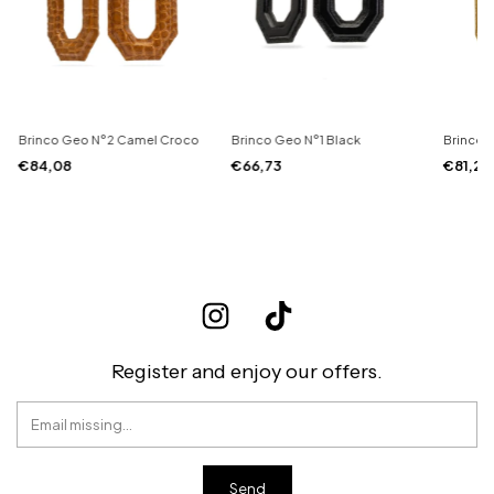
Brinco Geo N°2 Camel Croco
Brinco Geo N°1 Black
Brinco 
€84,08
€66,73
€81,22
Register and enjoy our offers.